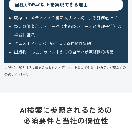
当社がDR40以上を実現できる理由
既存30+メディアとの相互被リンク網による評価底上げ
認定監修者ネットワーク（中西ゆい・一ノ瀬真理子等）の
権威性継承
クロスドメイン@id統合による信頼性集約
出版物・noteアカウントからの自然な参照経路の構築
※DR40～60とは？：歴史のある有名メディア、上業大手企業、地方テレビ局などの
公式サイトレベル
AI検索に参照されるための
必須要件と当社の優位性