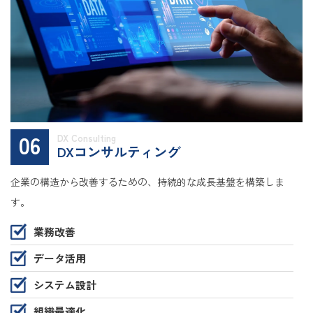
06
DX Consulting
DXコンサルティング
企業の構造から改善するための、持続的な成長基盤を構築しま
す。
業務改善
データ活用
システム設計
組織最適化