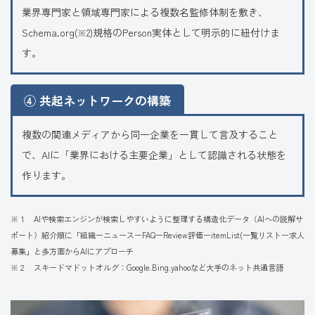
業界専門家と領域専門家による複数名監修体制を敷き、
Schema.org
規格のPerson実体として明示的に紐付けま
(※2)
す。
④ 共起ネットワークの構築
複数の関連メディアから同一企業を一貫して言及すること
で、AIに「業界における主要企業」として認識される状態を
作ります。
※１ AIや検索エンジンが検索しやすいように整理する構造化データ（AIへの読解サ
ポート）紹介順に「組織ーニュースーFAQーReview評価ーitemList(一覧リストー求人
募集」と多方面からAIにアプローチ
※２ スキードマドットオルグ：Google.Bing.yahooなど大手のネット共通言語