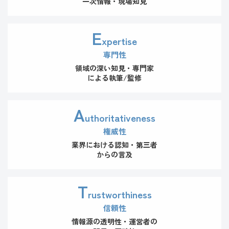
一次情報・現場知見
E
xpertise
専門性
領域の深い知見・専門家
による執筆/監修
A
uthoritativeness
権威性
業界における認知・第三者
からの言及
T
rustworthiness
信頼性
情報源の透明性・運営者の