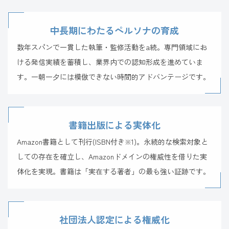
中長期にわたるペルソナの育成
数年スパンで一貫した執筆・監修活動をa続。専門領域にお
ける発信実績を蓄積し、業界内での認知形成を進めていま
す。一朝一夕には模倣できない時間的アドバンテージです。
書籍出版による実体化
Amazon書籍として刊行(ISBN付き
)。永続的な検索対象と
※1
しての存在を確立し、Amazonドメインの権威性を借りた実
体化を実現。書籍は「実在する著者」の最も強い証跡です。
社団法人認定による権威化